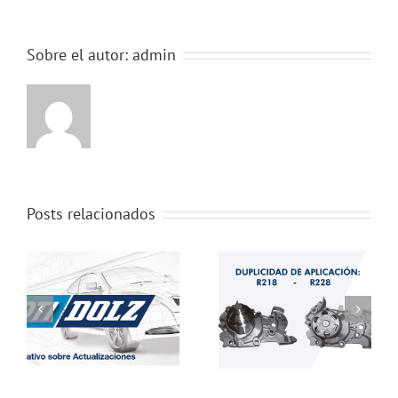
Sobre el autor:
admin
Posts relacionados
Duplicidad de
Automec Brasil
Aplicación
2013
5
NotiDolz Nº115