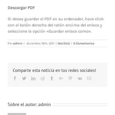
Descargar PDF
Si desea guardar el PDF en su ordenador, hace click
con el botón derecho del ratón encima del enlace y
seleccione la opción «Guardar enlace como».
Por
admin
|
diciembre 19th, 2011
|
NotiDolz
|
0 Comentarios
Comparte esta noticia en tus redes sociales!
Facebook
Twitter
Linkedin
Reddit
Tumblr
Google+
Pinterest
Vk
Email
Sobre el autor:
admin