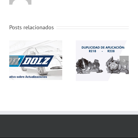
Posts relacionados
Duplicidad de
Automec Brasil
Aplicación
2013
5
NotiDolz Nº115