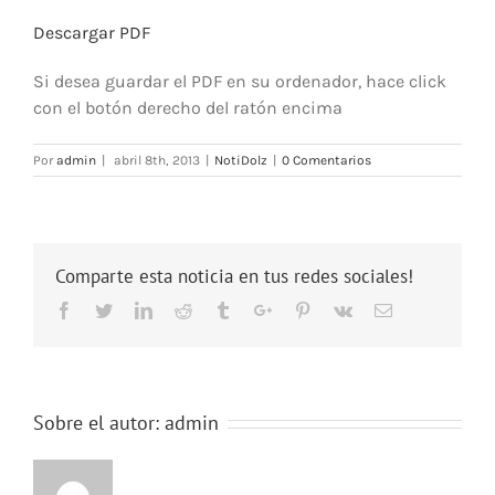
Descargar PDF
Si desea guardar el PDF en su ordenador, hace click
con el botón derecho del ratón encima
Por
admin
|
abril 8th, 2013
|
NotiDolz
|
0 Comentarios
Comparte esta noticia en tus redes sociales!
Facebook
Twitter
Linkedin
Reddit
Tumblr
Google+
Pinterest
Vk
Email
Sobre el autor:
admin